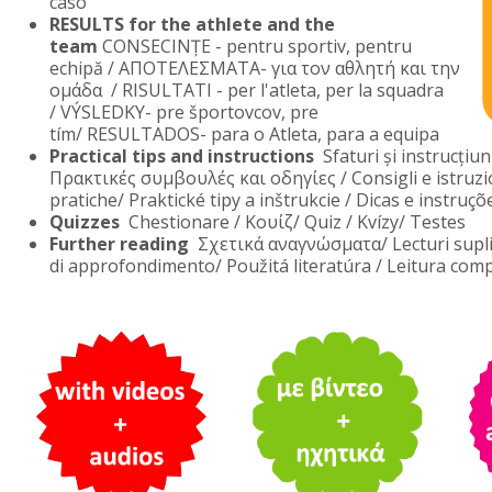
caso
RESULTS for the athlete and the
team
CONSECINȚE - pentru sportiv, pentru
echipă / ΑΠΟΤΕΛΕΣΜΑΤΑ- για τον αθλητή και την
ομάδα / RISULTATI - per l'atleta, per la squadra
/
VÝSLEDKY- pre športovcov, pre
tím/
RESULTADOS- para o Atleta, para a equipa
Practical tips and instructions
Sfaturi și instrucțiun
Πρακτικές συμβουλές και οδηγίες /
C
onsigli e istruzi
pratiche/
Praktické tipy a inštrukcie /
Dicas e instruçõ
Quizzes
Chestionare / Κουίζ/ Quiz / Kvízy/ Testes
Further reading
Σχετικά αναγνώσματα/
Lecturi sup
di approfondimento/
Použitá literatúra /
Leitura com