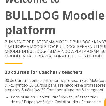
BULLDOG Moodle
platform
BUN VENIT PE PLATFORMA MOODLE BULLDOG / ΚΑΛΩ
ΠΛΑΤΦΟΡΜΑ MOODLE ΤΟΥ BULLDOG/ BENVENUTI SU
MOODLE DI BULLDOG/ BEM-VINDO A PLATAFORMA B
MOODLE VITAJTE NA PLATFORME BULLDOG MOODLE
30 courses for Coaches / teachers
30 de Cursuri pentru antrenori & profesori / 30 Μαθήμα
& καθηγητές/ 30 Cursos para Treinadores & professores
trénerov & učiteľov/ 30 Corsi per allenatori & Insegnanti
Case studies
Περιπτωσιολογικές μελέτες
Studii
de caz/
Prípadov
é
štúdie
Casi di studio / Estudos de