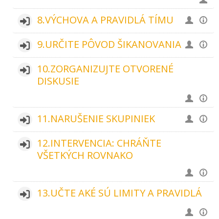
8.VÝCHOVA A PRAVIDLÁ TÍMU
9.URČITE PÔVOD ŠIKANOVANIA
10.ZORGANIZUJTE OTVORENÉ
DISKUSIE
11.NARUŠENIE SKUPINIEK
12.INTERVENCIA: CHRÁŇTE
VŠETKÝCH ROVNAKO
13.UČTE AKÉ SÚ LIMITY A PRAVIDLÁ