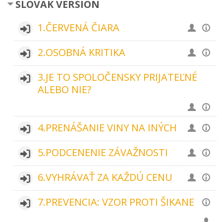
SLOVAK VERSION
1.ČERVENÁ ČIARA
2.OSOBNÁ KRITIKA
3.JE TO SPOLOČENSKY PRIJATEĽNÉ
ALEBO NIE?
4.PRENÁŠANIE VINY NA INÝCH
5.PODCENENIE ZÁVAŽNOSTI
6.VYHRÁVAŤ ZA KAŽDÚ CENU
7.PREVENCIA: VZOR PROTI ŠIKANE