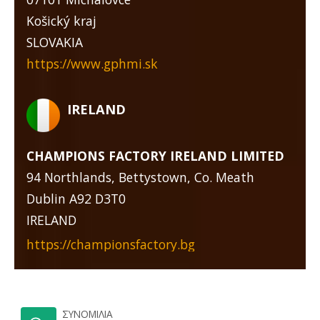
Košický kraj
SLOVAKIA
https://www.gphmi.sk
IRELAND
CHAMPIONS FACTORY IRELAND LIMITED
94 Northlands, Bettystown, Co. Meath
Dublin A92 D3T0
IRELAND
https://championsfactory.bg
ΣΥΝΟΜΙΛΊΑ