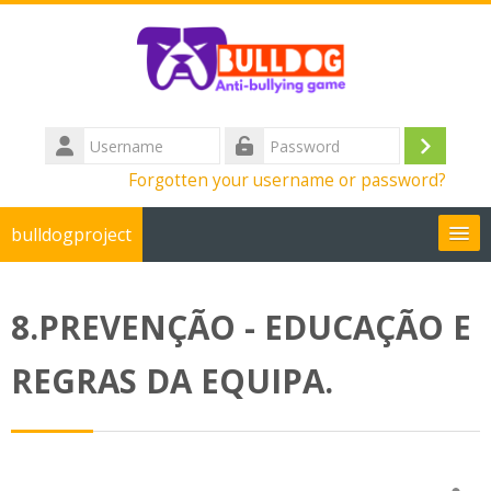
Skip to main content
Username
Log
Password
Forgotten your username or password?
in
bulldogproject
English ‎(en)‎
8.PREVENÇÃO - EDUCAÇÃO E
Search
courses
Su
REGRAS DA EQUIPA.