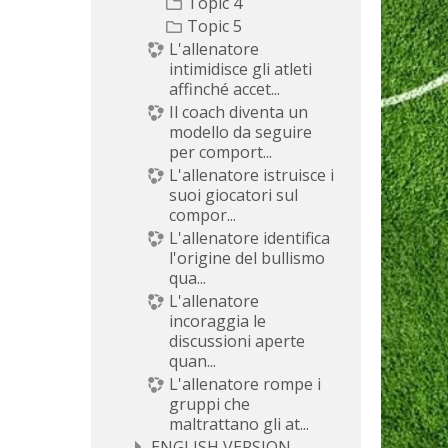
Topic 4
Topic 5
L'allenatore
intimidisce gli atleti
affinché accet...
Il coach diventa un
modello da seguire
per comport...
L'allenatore istruisce i
suoi giocatori sul
compor...
L'allenatore identifica
l'origine del bullismo
qua...
L'allenatore
incoraggia le
discussioni aperte
quan...
L'allenatore rompe i
gruppi che
maltrattano gli at...
ENGLISH VERSION