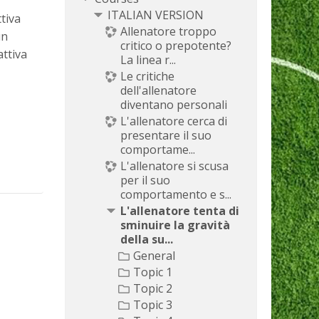
ITALIAN VERSION
ttiva
Allenatore troppo
un
critico o prepotente?
attiva
La linea r...
Le critiche
dell'allenatore
diventano personali
L'allenatore cerca di
presentare il suo
comportame...
L'allenatore si scusa
per il suo
comportamento e s...
L'allenatore tenta di
sminuire la gravità
della su...
General
Topic 1
Topic 2
Topic 3