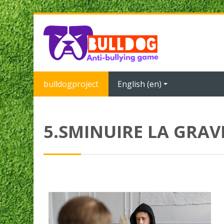
Skip to main content
bulldogproject
English ‎(en)‎
5.SMINUIRE LA GRAV