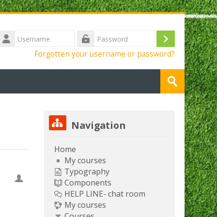
Username
Log
Password
Forgotten your username or password?
in
Search
courses
Submit
Skip Navigation
Navigation
Home
My courses
Typography
Components
HELP LINE- chat room
My courses
Courses