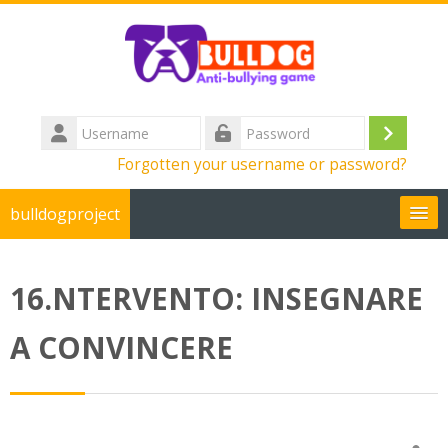
Skip to main content
Username
Log
Password
Forgotten your username or password?
in
bulldogproject
English ‎(en)‎
16.NTERVENTO: INSEGNARE
Search
courses
Su
A CONVINCERE