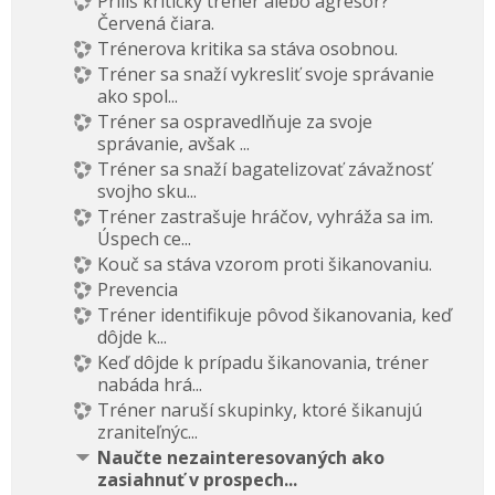
Príliš kritický tréner alebo agresor?
Červená čiara.
Trénerova kritika sa stáva osobnou.
Tréner sa snaží vykresliť svoje správanie
ako spol...
Tréner sa ospravedlňuje za svoje
správanie, avšak ...
Tréner sa snaží bagatelizovať závažnosť
svojho sku...
Tréner zastrašuje hráčov, vyhráža sa im.
Úspech ce...
Kouč sa stáva vzorom proti šikanovaniu.
Prevencia
Tréner identifikuje pôvod šikanovania, keď
dôjde k...
Keď dôjde k prípadu šikanovania, tréner
nabáda hrá...
Tréner naruší skupinky, ktoré šikanujú
zraniteľnýc...
Naučte nezainteresovaných ako
zasiahnuť v prospech...