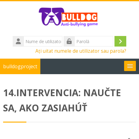
Salt la conţinutul principal
Nume
de
Conec
Parolă
Ați uitat numele de utilizator sau parola?
utilizator
bulldogproject
Română ‎(ro)‎
14.INTERVENCIA: NAUČTE
Caută
cursuri
Tr
SA, AKO ZASIAHÚŤ