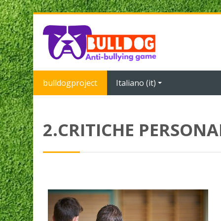
Vai al contenuto principale
bulldogproject
Italiano ‎(it)‎
2.CRITICHE PERSONA