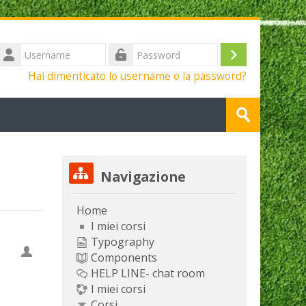
Username
Login
Password
Hai dimenticato lo username o la password?
Cerca
corsi
Invia
Salta Navigazione
Navigazione
Home
I miei corsi
Typography
Components
HELP LINE- chat room
I miei corsi
Corsi