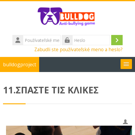
Preskočiť na hlavný obsah
Používateľské
meno
Prihlás
Heslo
Zabudli ste používateľské meno a heslo?
sa
bulldogproject
Slovenčina ‎(sk)‎
11.ΣΠΑΣΤΕ ΤΙΣ ΚΛΙΚΕΣ
Vyhľadať
kurzy
Od