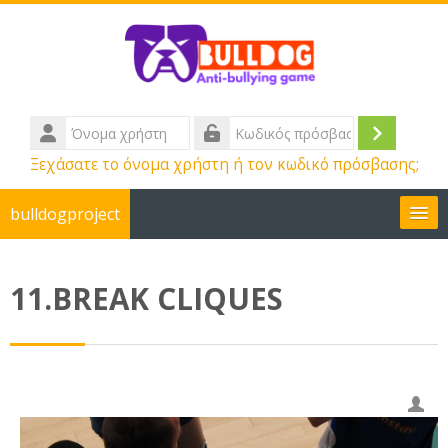
Μετάβαση στο κεντρικό περιεχόμενο
Όνομα
χρήστη
Σύνδεσ
Κωδικός
Ξεχάσατε το όνομα χρήστη ή τον κωδικό πρόσβασης;
πρόσβασης
bulldogproject
Ελληνικά ‎(el)‎
11.BREAK CLIQUES
Αναζήτηση
μαθημάτων
Υπ