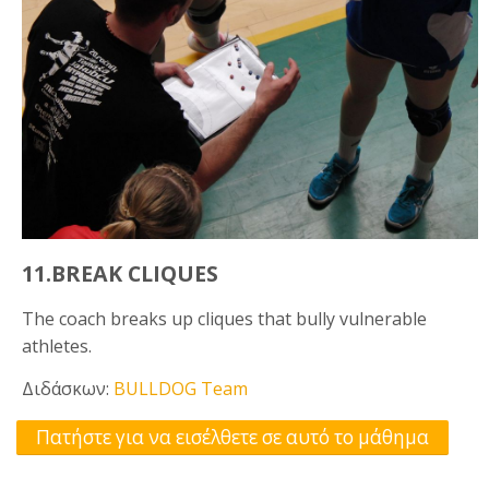
11.BREAK CLIQUES
The coach breaks up cliques that bully vulnerable
athletes.
Διδάσκων:
BULLDOG Team
Πατήστε για να εισέλθετε σε αυτό το μάθημα