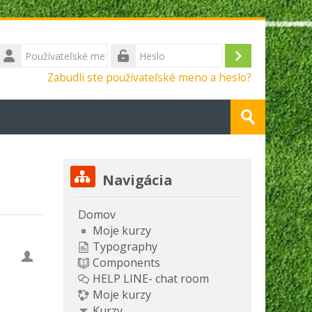
Používateľské
meno
Prihlásiť
Heslo
Zabudli ste používateľské meno a heslo?
sa
Vyhľadať
kurzy
Odovzdať
Preskočiť Navigácia
Navigácia
Domov
Moje kurzy
Typography
Components
HELP LINE- chat room
Moje kurzy
Kurzy