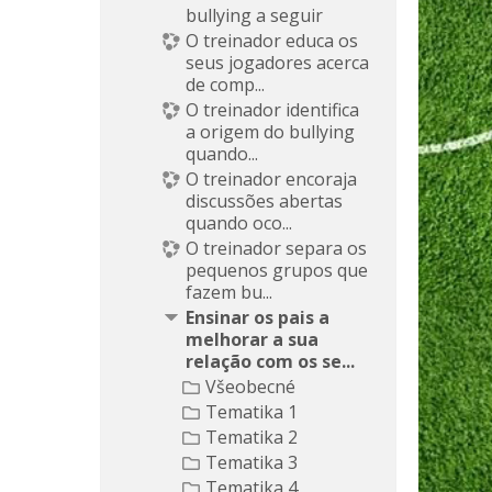
bullying a seguir
O treinador educa os
seus jogadores acerca
de comp...
O treinador identifica
a origem do bullying
quando...
O treinador encoraja
discussões abertas
quando oco...
O treinador separa os
pequenos grupos que
fazem bu...
Ensinar os pais a
melhorar a sua
relação com os se...
Všeobecné
Tematika 1
Tematika 2
Tematika 3
Tematika 4